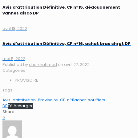
Avis d’attribution Définitive, CF n°15, dédouanement
vannes disco DP
avril 18, 2022
Avis d’attribution Définitive, CF n°16, achat bras chrgt DP
mai 5, 2022
Published by
cheikhahmed
on
avril 27, 2022
Categories
PROVISOIRE
Tags
Avis-dattribution-Provisoire-CF-n°11achat-soufflets-
DP
Télécharger
Share
0