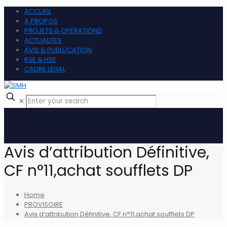
ACCUEIL
A PROPOS
PROJETS & OPERATIONS
ACTUALITES
AVIS & PUBLUCATION
RSE & HSE
CADRE LÉGAL
✕
Avis d’attribution Définitive,
CF n°11,achat soufflets DP
Home
PROVISOIRE
Avis d’attribution Définitive, CF n°11,achat soufflets DP