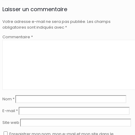
Laisser un commentaire
Votre adresse e-mail ne sera pas publiée.
Les champs
obligatoires sont indiqués avec
*
Commentaire
*
Nom
*
E-mail
*
Site web
Enregistrer mon nom, mon e-mail et mon site dans le