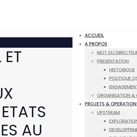
ACCUEIL
A PROPOS
 ET
MOT DU DIRECTEU
PRESENTATION
HISTORIQUE
POLITIQUE Q
UX
ENGAGEMENT 
ORGANISATION &
PROJETS & OPERATION
 ETATS
UPSTREAM
EXPLORATIO
TES AU
DEVELOPPEM