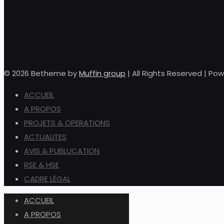
© 2026 Betheme by
Muffin group
| All Rights Reserved | P
ACCUEIL
A PROPOS
PROJETS & OPERATIONS
ACTUALITES
AVIS & PUBLUCATION
RSE & HSE
CADRE LÉGAL
ACCUEIL
A PROPOS