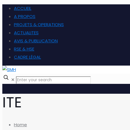
ACCUEIL
A PROPOS
PROJETS & OPERATIONS
ACTUALITES
AVIS & PUBLUCATION
RSE & HSE
CADRE LÉGAL
✕
ITE
Home