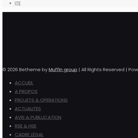
ITE
© 2026 Betheme by
Muffin group
| All Rights Reserved | P
ACCUEIL
A PROPOS
PROJETS & OPERATIONS
ACTUALITES
AVIS & PUBLUCATION
RSE & HSE
CADRE LÉGAL